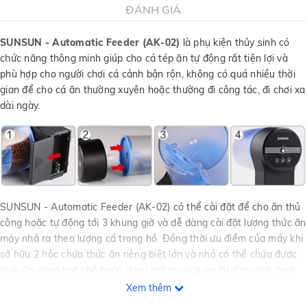
ĐÁNH GIÁ
SUNSUN - Automatic Feeder (AK-02)
là phụ kiện thủy sinh có
chức năng thông minh giúp cho cá tép ăn tự động rất tiện lợi và
phù hợp cho người chơi cá cảnh bận rộn, không có quá nhiều thời
gian để cho cá ăn thường xuyên hoặc thường đi công tác, đi chơi xa
dài ngày.
SUNSUN - Automatic Feeder (AK-02) có thể cài đặt để cho ăn thủ
công hoặc tự động tới 3 khung giờ và dễ dàng cài đặt lượng thức ăn
máy nhả ra theo lượng cá trong hồ. Đồng thời ưu điểm của máy khi
sở hữu 2 hộc chứa thức ăn riêng biệt lớn và nhỏ có thể chứa được
thức ăn dạng hạt nhỏ hoặc dạng miếng giúp người dùng linh hoạt
cho việc chọn lựa tùy theo lượng cá trong hồ.
Xem thêm