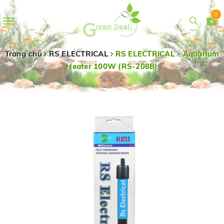
0
Toggle
navigation
Trang chủ
RS ELECTRICAL
RS ELECTRICAL - Aquarium
Heater 100W (RS-208B)