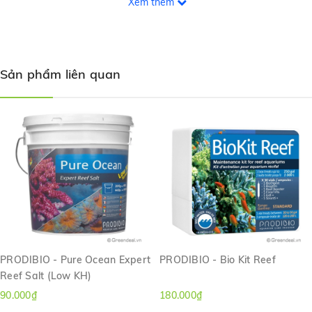
Xem thêm
PRODIBIO - Chloral Reset sử dụng được cho hồ cá nước ngọt và
hồ cá nước mặn.
Hướng dẫn sử dụng:
Dùng 1 ống cho khoảng 180 lít nước khi
Sản phẩm liên quan
setup hồ cá mới hoặc khi thay nước.
PRODIBIO - Pure Ocean Expert
PRODIBIO - Bio Kit Reef
Reef Salt (Low KH)
90.000₫
180.000₫