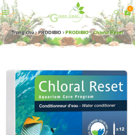
0
Toggle
navigation
Trang chủ
PRODIBIO
PRODIBIO - Chloral Reset