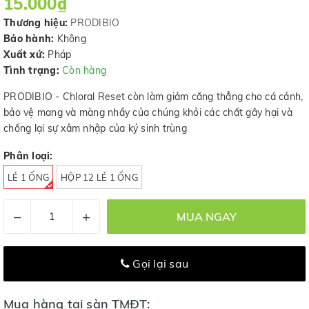
15.000₫
Thương hiệu:
PRODIBIO
Bảo hành:
Không
Xuất xứ:
Pháp
Tình trạng:
Còn hàng
PRODIBIO - Chloral Reset còn làm giảm căng thẳng cho cá cảnh,
bảo vệ mang và màng nhầy của chúng khỏi các chất gây hại và
chống lại sự xâm nhập của ký sinh trùng
Phân loại:
LẺ 1 ỐNG
HỘP 12 LẺ 1 ỐNG
–
+
MUA NGAY
Gọi lại sau
Mua hàng tại sàn TMĐT: