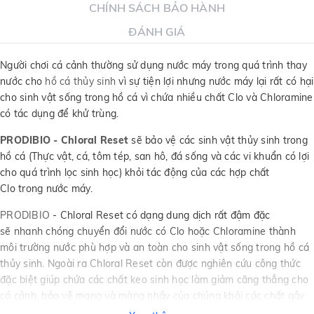
CHÍNH SÁCH BẢO HÀNH
ĐÁNH GIÁ
Người chơi cá cảnh thường sử dụng nước máy trong quá trình thay
nước cho
hồ cá thủy sinh
vì sự tiện lợi nhưng nước máy lại rất có hại
cho sinh vật sống trong hồ cá vì chứa nhiều chất Clo và Chloramine
có tác dụng để khử trùng.
PRODIBIO - Chloral Reset
sẽ bảo vệ các sinh vật thủy sinh trong
hồ cá (Thực vật, cá, tôm tép, san hô, đá sống và các vi khuẩn có lợi
cho quá trình lọc sinh học) khỏi tác động của các hợp chất
Clo trong nước máy.
PRODIBIO
- Chloral Reset có dạng dung dịch rất đậm đặc
sẽ nhanh chóng chuyển đổi nước có Clo hoặc Chloramine thành
môi trường nước phù hợp và an toàn cho sinh vật sống trong hồ cá
thủy sinh. Ngoài ra Chloral Reset còn được nghiên cứu công thức
đặc biệt giúp chứa các chất keo sinh học làm giảm căng thẳng cho
cá cảnh, bảo vệ mang và màng nhầy của chúng khỏi các chất gây
hại và chống lại sự xâm nhập của ký sinh trùng.