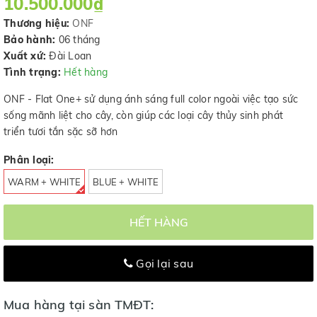
10.500.000₫
Thương hiệu:
ONF
Bảo hành:
06 tháng
Xuất xứ:
Đài Loan
Tình trạng:
Hết hàng
ONF - Flat One+ sử dụng ánh sáng full color ngoài việc tạo sức
sống mãnh liệt cho cây, còn giúp các loại cây thủy sinh phát
triển tươi tắn sặc sỡ hơn
Phân loại:
WARM + WHITE
BLUE + WHITE
HẾT HÀNG
Gọi lại sau
Mua hàng tại sàn TMĐT: