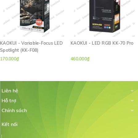
KAOKUI - Variable-Focus LED
KAOKUI - LED RGB KK-70 Pro
Spotlight (KK-F08)
170.000₫
460.000₫
Liên hệ
Hỗ trợ
Chính sách
Kết nối