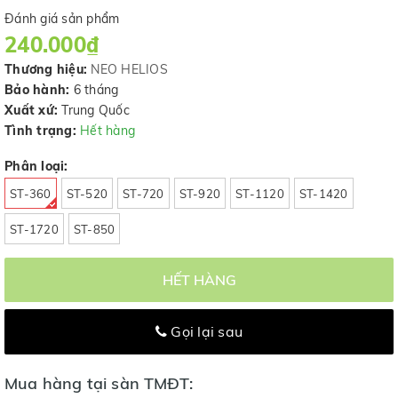
Đánh giá sản phẩm
240.000₫
Thương hiệu:
NEO HELIOS
Bảo hành:
6 tháng
Xuất xứ:
Trung Quốc
Tình trạng:
Hết hàng
Phân loại:
ST-360
ST-520
ST-720
ST-920
ST-1120
ST-1420
ST-1720
ST-850
HẾT HÀNG
Gọi lại sau
Mua hàng tại sàn TMĐT: