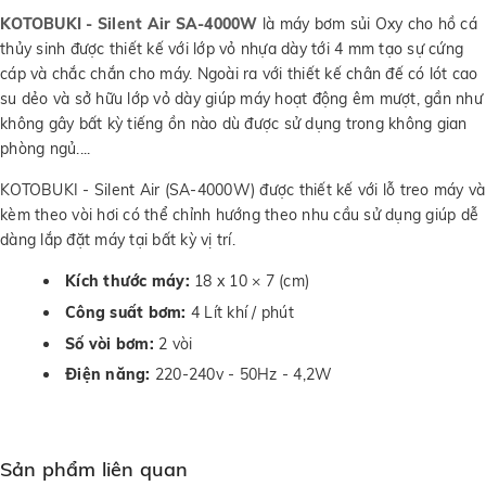
KOTOBUKI - Silent Air SA-4000W
là máy bơm sủi Oxy cho hồ cá
thủy sinh được thiết kế với lớp vỏ nhựa dày tới 4 mm tạo sự cứng
cáp và chắc chắn cho máy. Ngoài ra với thiết kế chân đế có lót cao
su dẻo và sở hữu lớp vỏ dày giúp máy hoạt động êm mượt, gần như
không gây bất kỳ tiếng ồn nào dù được sử dụng trong không gian
phòng ngủ....
KOTOBUKI - Silent Air (SA-4000W) được thiết kế với lỗ treo máy và
kèm theo vòi hơi có thể chỉnh hướng theo nhu cầu sử dụng giúp dễ
dàng lắp đặt máy tại bất kỳ vị trí.
Kích thước máy:
18 x 10 × 7 (cm)
Công suất bơm:
4 Lít khí / phút
Số vòi bơm:
2 vòi
Điện năng:
220-240v - 50Hz - 4,2W
Sản phẩm liên quan