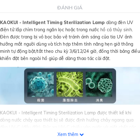
ĐÁNH GIÁ
KAOKUI - Intelligent Timing Sterilization Lamp
dòng đèn UV
điện tử lắp chìm trong ngăn lọc hoặc trong nước
hồ cá thủy sinh
.
Đèn được trang bị vỏ bọc bảo vệ tránh ánh sáng của tia UV ảnh
hưởng mắt người dùng và tích hợp thêm tính năng hẹn giờ thông
minh tự động bật/tắt theo chu kỳ 3/6/12/24 giờ, đồng thời bảng điều
khiển đặt bên ngoài hồ giúp dễ dàng thao tác cài đặt.
KAOKUI - Intelligent Timing Sterilization Lamp được thiết kế khi
dòng nước chảy qua thiết bị sẽ được định hướng chảy ngang qua
đèn UV-C (đầu đốt). Bức xạ UV-C chiếu vào nước và giết chết các
vi sinh vật, ký sinh trùng gây bệnh, bào tử tảo và các sinh vật nhỏ
Xem thêm