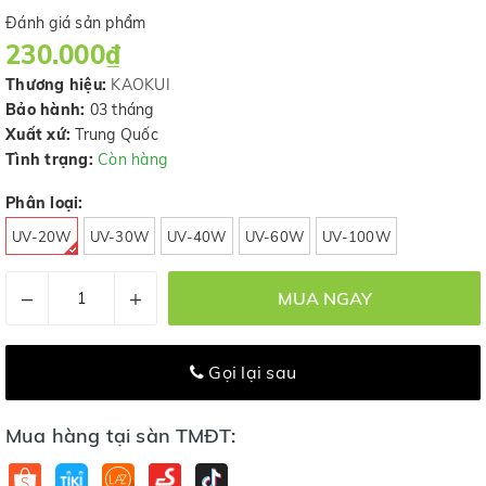
Đánh giá sản phẩm
230.000₫
Thương hiệu:
KAOKUI
Bảo hành:
03 tháng
Xuất xứ:
Trung Quốc
Tình trạng:
Còn hàng
Phân loại:
UV-20W
UV-30W
UV-40W
UV-60W
UV-100W
–
+
MUA NGAY
Gọi lại sau
Mua hàng tại sàn TMĐT: