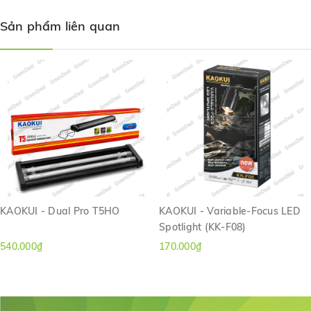
Sản phẩm liên quan
Chi tiết sản phẩm:
KAOKUI - Dual Pro T5HO
KAOKUI - Variable-Focus LED
Công suất: 10W
Spotlight (KK-F08)
Chế độ chiếu sáng: Trắng/Vàng/Trắng + Vàng
540.000₫
170.000₫
Phù hợp cho hồ có kích thước: 15-90 (cm).
Tiết kiệm điện năng.
Thân đèn có thể xoay 360 độ.