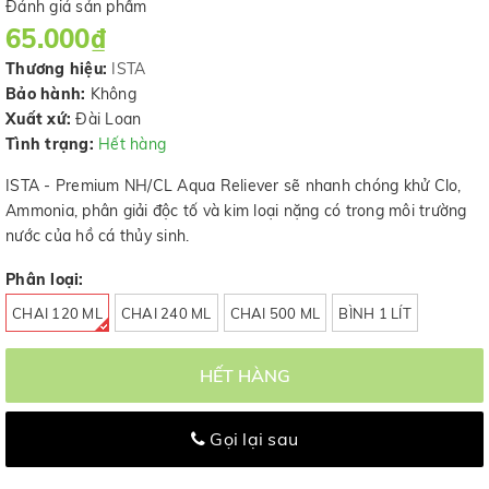
Đánh giá sản phẩm
65.000₫
Thương hiệu:
ISTA
Bảo hành:
Không
Xuất xứ:
Đài Loan
Tình trạng:
Hết hàng
ISTA - Premium NH/CL Aqua Reliever sẽ nhanh chóng khử Clo,
Ammonia, phân giải độc tố và kim loại nặng có trong môi trường
nước của hồ cá thủy sinh.
Phân loại:
CHAI 120 ML
CHAI 240 ML
CHAI 500 ML
BÌNH 1 LÍT
HẾT HÀNG
Gọi lại sau