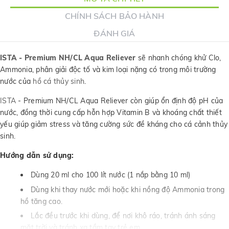
CHÍNH SÁCH BẢO HÀNH
ĐÁNH GIÁ
ISTA - Premium NH/CL Aqua Reliever
sẽ nhanh chóng khử Clo,
Ammonia, phân giải độc tố và kim loại nặng có trong môi trường
nước của
hồ cá thủy sinh
.
ISTA
- Premium NH/CL Aqua Reliever còn giúp ổn định độ pH của
nước, đồng thời cung cấp hỗn hợp Vitamin B và khoáng chất thiết
yếu giúp giảm stress và tăng cường sức đề kháng cho cá cảnh thủy
sinh.
Hướng dẫn sử dụng:
Dùng 20 ml cho 100 lít nước (1 nắp bằng 10 ml)
Dùng khi thay nước mới hoặc khi nồng độ Ammonia trong
hồ tăng cao.
Lắc đều trước khi dùng, để nơi khô ráo, tránh ánh sáng
mặt trời và tránh xa tầm tay trẻ em.