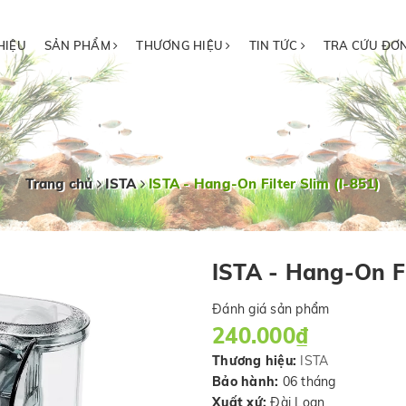
HIỆU
SẢN PHẨM
THƯƠNG HIỆU
TIN TỨC
TRA CỨU ĐƠ
Trang chủ
ISTA
ISTA - Hang-On Filter Slim (I-851)
ISTA - Hang-On Fi
Đánh giá sản phẩm
240.000₫
Thương hiệu:
ISTA
Bảo hành:
06 tháng
Xuất xứ:
Đài Loan