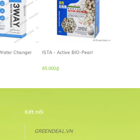
 Water Changer
ISTA - Active BIO-Pearl
ISTA - Han
M NHANH
XEM NHANH
65.000₫
160.000₫
Kết nối
GREENDEAL.VN