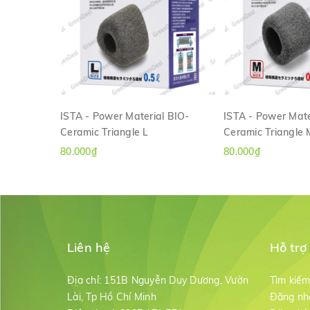
ISTA - Power Material BIO-
ISTA - Power Mate
Ceramic Triangle L
Ceramic Triangle 
XEM NHANH
XEM NH
80.000₫
80.000₫
Liên hệ
Hỗ trợ
Địa chỉ:
151B Nguyễn Duy Dương, Vườn
Tìm kiế
Lài, Tp Hồ Chí Minh
Đăng nh