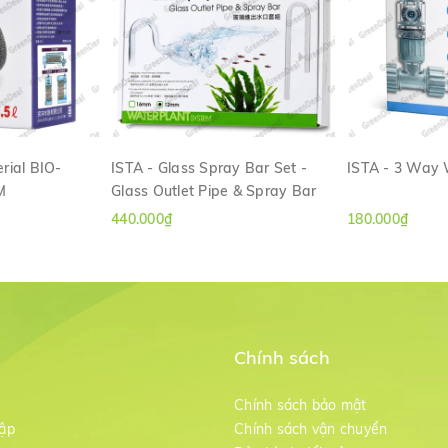
rial BIO-
ISTA - Glass Spray Bar Set -
ISTA - 3 Way
M
Glass Outlet Pipe & Spray Bar
ANH
XEM NHANH
XE
440.000₫
180.000₫
Chính sách
m
Chính sách bảo mật
ập
Chính sách vận chuyển