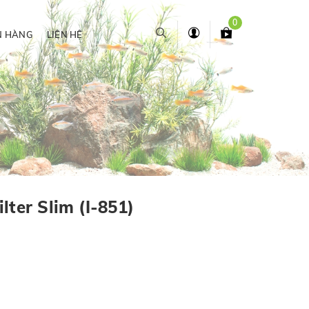
0
N HÀNG
LIÊN HỆ
lter Slim (I-851)