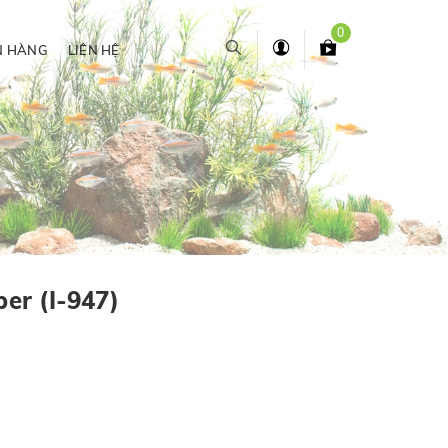
0
N HÀNG
LIÊN HỆ
per (I-947)