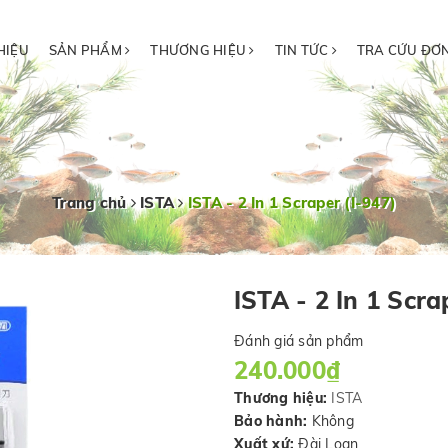
HIỆU
SẢN PHẨM
THƯƠNG HIỆU
TIN TỨC
TRA CỨU ĐƠ
Trang chủ
ISTA
ISTA - 2 In 1 Scraper (I-947)
ISTA - 2 In 1 Scra
Đánh giá sản phẩm
240.000₫
Thương hiệu:
ISTA
Bảo hành:
Không
Xuất xứ:
Đài Loan