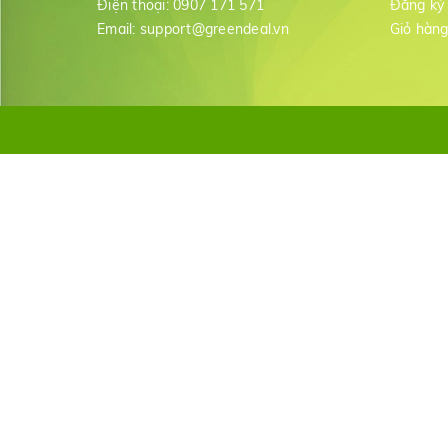
Điện thoại:
0907 171 571
Đăng ký
Email:
support@greendeal.vn
Giỏ hàn