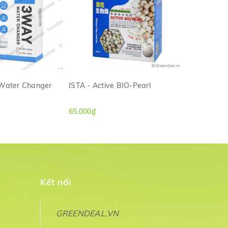
 Water Changer
ISTA - Active BIO-Pearl
ISTA - Han
M NHANH
XEM NHANH
65.000₫
160.000₫
Kết nối
GREENDEAL.VN