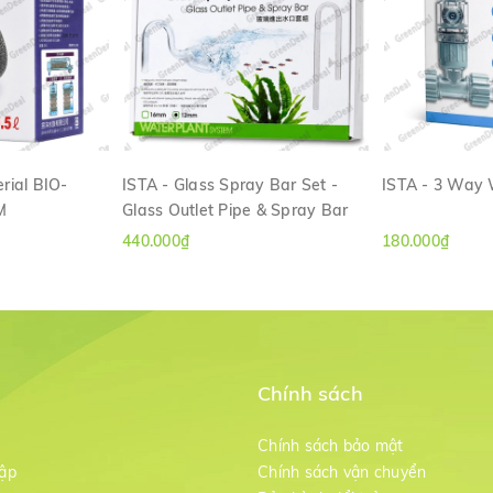
rial BIO-
ISTA - Glass Spray Bar Set -
ISTA - 3 Way
M
Glass Outlet Pipe & Spray Bar
ANH
XEM NHANH
XE
440.000₫
180.000₫
Chính sách
m
Chính sách bảo mật
ập
Chính sách vận chuyển