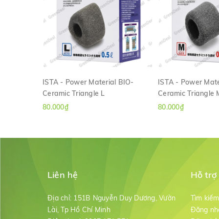
ISTA - Power Material BIO-
ISTA - Power Mate
Ceramic Triangle L
Ceramic Triangle 
XEM NHANH
XEM NH
80.000₫
80.000₫
Liên hệ
Hỗ trợ
Địa chỉ:
151B Nguyễn Duy Dương, Vườn
Tìm kiế
Lài, Tp Hồ Chí Minh
Đăng nh