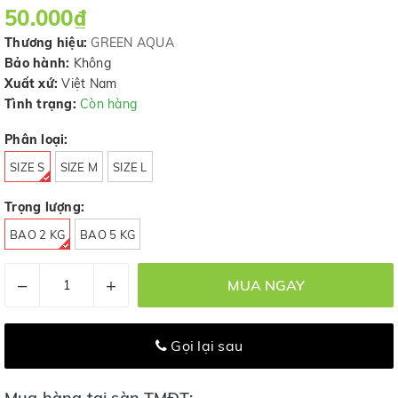
50.000₫
Thương hiệu:
GREEN AQUA
Bảo hành:
Không
Xuất xứ:
Việt Nam
Tình trạng:
Còn hàng
Phân loại:
SIZE S
SIZE M
SIZE L
Trọng lượng:
BAO 2 KG
BAO 5 KG
–
+
MUA NGAY
Gọi lại sau
Mua hàng tại sàn TMĐT: