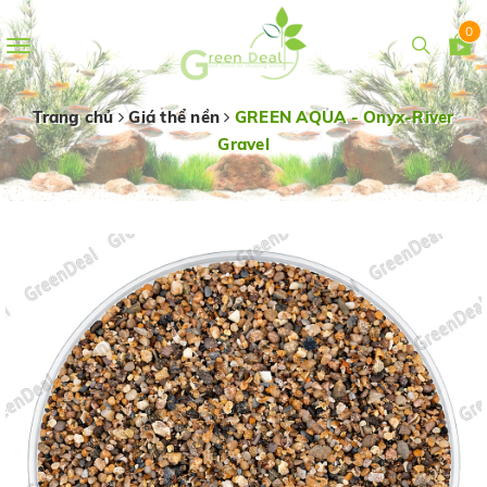
0
Toggle
navigation
Trang chủ
Giá thể nền
GREEN AQUA - Onyx-River
Gravel