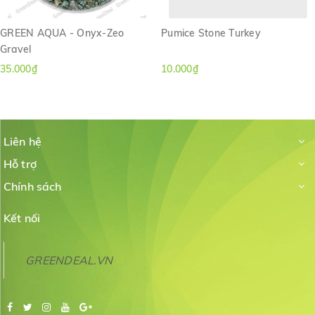
GREEN AQUA - Onyx-Zeo
Pumice Stone Turkey
Gravel
35.000₫
10.000₫
Liên hệ
Hỗ trợ
Chính sách
Kết nối
GREENDEAL.VN