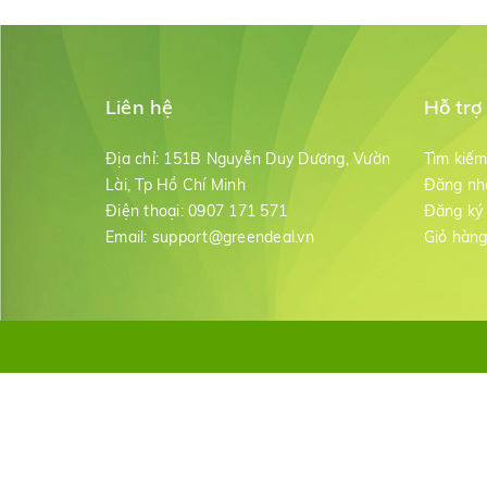
Liên hệ
Hỗ trợ
Địa chỉ:
151B Nguyễn Duy Dương, Vườn
Tìm kiế
Lài, Tp Hồ Chí Minh
Đăng nh
Điện thoại:
0907 171 571
Đăng ký
Email:
support@greendeal.vn
Giỏ hàn