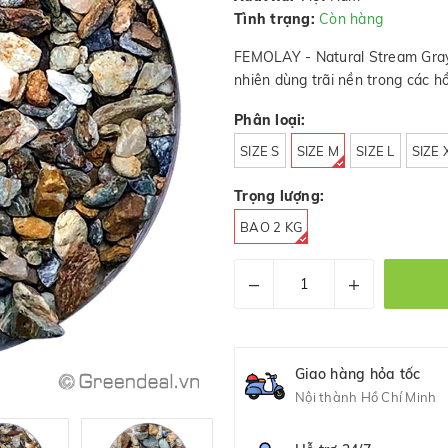
Tình trạng:
Còn hàng
FEMOLAY - Natural Stream Gray S
nhiên dùng trãi nền trong các hồ
Phân loại:
SIZE S
SIZE M
SIZE L
SIZE 
Trọng lượng:
BAO 2 KG
–
+
Giao hàng hỏa tốc
Nội thành Hồ Chí Minh