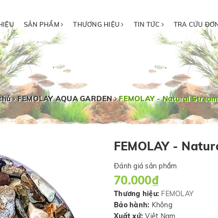
HIỆU
SẢN PHẨM
THƯƠNG HIỆU
TIN TỨC
TRA CỨU ĐƠ
chủ
FEMOLAY AQUA GARDEN
FEMOLAY - Natural Stream
FEMOLAY - Natura
Đánh giá sản phẩm
70.000₫
Thương hiệu:
FEMOLAY
Bảo hành:
Không
Xuất xứ:
Việt Nam