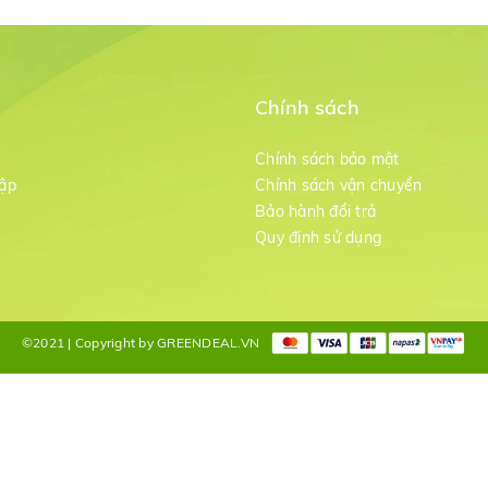
Chính sách
m
Chính sách bảo mật
ập
Chính sách vận chuyển
Bảo hành đổi trả
g
Quy định sử dụng
©2021 | Copyright by GREENDEAL.VN