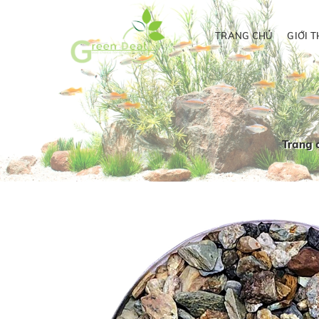
TRANG CHỦ
GIỚI T
Trang 