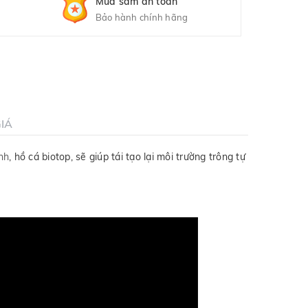
Mua sắm an toàn
Bảo hành chính hãng
IÁ
nh
, hồ cá biotop, sẽ giúp tái tạo lại môi trường trông tự