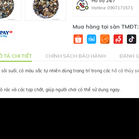
Hỗ trợ 24/7
Hotline:
0907171571
Mua hàng tại sàn TMĐT:
 TẢ CHI TIẾT
CHÍNH SÁCH BẢO HÀNH
ĐÁNH G
 sỏi suối, có màu sắc tự nhiên dùng trang trí trong các
hồ cá thủy si
ỏ rác và các tạp chất, giúp người chơi có thể sử dụng ngay.