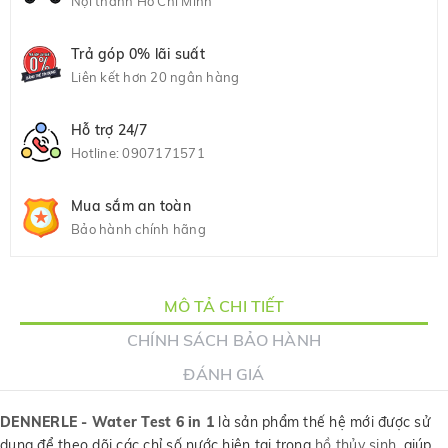
Nội thành Hồ Chí Minh
Trả góp 0% lãi suất
Liên kết hơn 20 ngân hàng
Hỗ trợ 24/7
Hotline:
0907171571
Mua sắm an toàn
Bảo hành chính hãng
MÔ TẢ CHI TIẾT
CHÍNH SÁCH BẢO HÀNH
ĐÁNH GIÁ
DENNERLE - Water Test 6 in 1
là sản phẩm thế hệ mới được sử
dụng để theo dõi các chỉ số nước hiện tại trong
hồ thủy sinh
, giúp