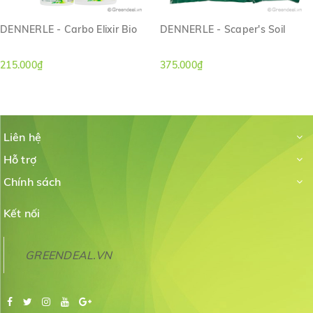
DENNERLE - Carbo Elixir Bio
DENNERLE - Scaper's Soil
215.000₫
375.000₫
Liên hệ
Hỗ trợ
Chính sách
Kết nối
GREENDEAL.VN