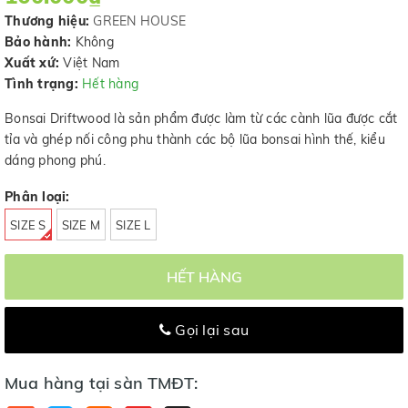
Thương hiệu:
GREEN HOUSE
Bảo hành:
Không
Xuất xứ:
Việt Nam
Tình trạng:
Hết hàng
Bonsai Driftwood là sản phẩm được làm từ các cành lũa được cắt
tỉa và ghép nối công phu thành các bộ lũa bonsai hình thế, kiểu
dáng phong phú.
Phân loại:
SIZE S
SIZE M
SIZE L
HẾT HÀNG
Gọi lại sau
Mua hàng tại sàn TMĐT: