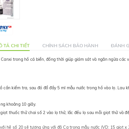
 TẢ CHI TIẾT
CHÍNH SÁCH BẢO HÀNH
ĐÁNH G
Canxi trong hồ cá biển, đồng thời giúp giám sát và ngăn ngừa các 
 cần kiểm tra, sau đó đổ đầy 5 ml mẫu nước trong hồ vào lọ. Lau kh
ong khoảng 10 giây.
giọt thuốc thử chai số 2 vào lọ thử, lắc đều lọ sau mỗi giọt thử và 
với hệ số 20 sẽ tương ứng với độ Ca trong mẫu nước (VD: 15 giọt x 