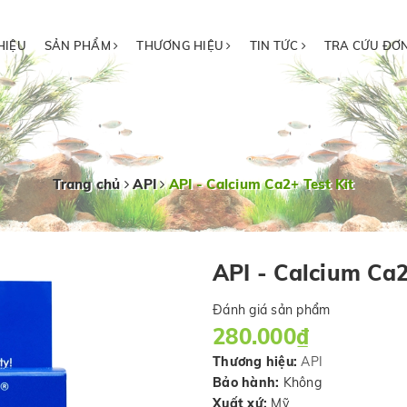
HIỆU
SẢN PHẨM
THƯƠNG HIỆU
TIN TỨC
TRA CỨU ĐƠ
Trang chủ
API
API - Calcium Ca2+ Test Kit
API - Calcium Ca2
Đánh giá sản phẩm
280.000₫
Thương hiệu:
API
Bảo hành:
Không
Xuất xứ:
Mỹ