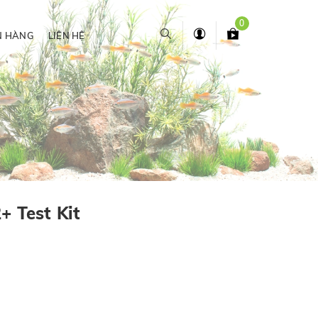
0
N HÀNG
LIÊN HỆ
+ Test Kit