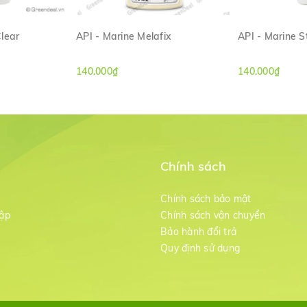
lear
API - Marine Melafix
API - Marine S
ANH
XEM NHANH
XE
140.000₫
140.000₫
Chính sách
m
Chính sách bảo mật
ập
Chính sách vận chuyển
Bảo hành đổi trả
g
Quy định sử dụng