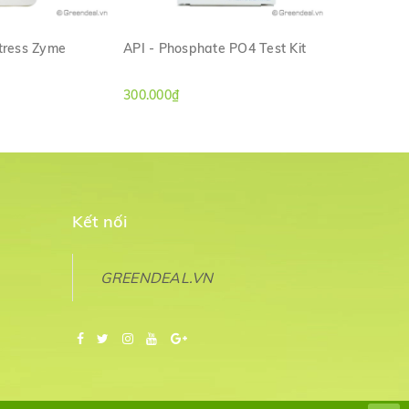
tress Zyme
API - Phosphate PO4 Test Kit
API - Pond
M NHANH
XEM NHANH
300.000₫
450.000₫
Kết nối
GREENDEAL.VN