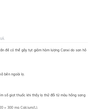
IÁ
vấn đề có thể gây tụt giảm hàm lượng Canxi do san hô
ô bên ngoài lọ.
đếm số giọt thuốc khi thấy lọ thử đổi từ màu hồng sang
20 = 300 mg Calcium/L).