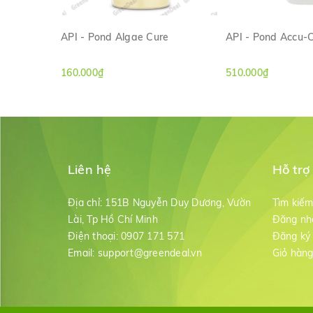
API - Pond Algae Cure
API - Pond Accu-C
XEM NHANH
XEM NH
160.000₫
510.000₫
Liên hệ
Hỗ trợ
Địa chỉ:
151B Nguyễn Duy Dương, Vườn
Tìm kiế
Lài, Tp Hồ Chí Minh
Đăng nh
Điện thoại:
0907 171 571
Đăng ký
Email:
support@greendeal.vn
Giỏ hàn